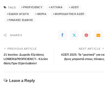
PROFICIENCY
ΑΓΓΛΙΚΑ
ΑΣΕΠ
TAGS:
ΕΙΔΙΚΗ ΑΓΩΓΗ
ΜΟΡΙΑ
ΜΟΡΙΟΔΟΤΗΣΗ ΑΣΕΠ
ΠΙΝΑΚΕΣ ΕΙΔΙΚΗΣ
SHARES
PREVIOUS ARTICLE
NEXT ARTICLE
21 Ιουνίου: Δωρεάν Εξετάσεις
ΑΣΕΠ 2025: Τα “μυστικά” για να
LOWER&PROFICIENCY– Κλείσε
βγεις μπροστά στους πίνακες
Θέση Πριν Εξαντληθούν!
Leave a Reply
Η ηλ. διεύθυνση σας δεν δημοσιεύεται.
Τα υποχρεωτικά πεδία σημειώνονται με
*