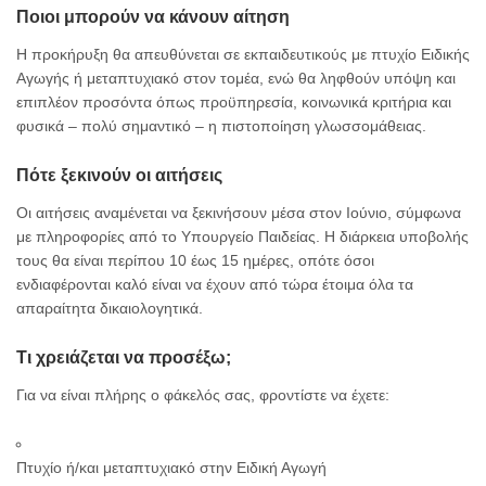
Ποιοι μπορούν να κάνουν αίτηση
Η προκήρυξη θα απευθύνεται σε εκπαιδευτικούς με πτυχίο Ειδικής
Αγωγής ή μεταπτυχιακό στον τομέα, ενώ θα ληφθούν υπόψη και
επιπλέον προσόντα όπως προϋπηρεσία, κοινωνικά κριτήρια και
φυσικά – πολύ σημαντικό – η πιστοποίηση γλωσσομάθειας.
Πότε ξεκινούν οι αιτήσεις
Προκήρυξη ΚΕΠ 6Κ/2024
Οι αιτήσεις αναμένεται να ξεκινήσουν μέσα στον Ιούνιο, σύμφωνα
με πληροφορίες από το Υπουργείο Παιδείας. Η διάρκεια υποβολής
τους θα είναι περίπου 10 έως 15 ημέρες, οπότε όσοι
ενδιαφέρονται καλό είναι να έχουν από τώρα έτοιμα όλα τα
απαραίτητα δικαιολογητικά.
Τι χρειάζεται να προσέξω;
Για να είναι πλήρης ο φάκελός σας, φροντίστε να έχετε:
Πτυχίο ή/και μεταπτυχιακό στην Ειδική Αγωγή